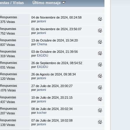
estas
/
Vistas
Último mensaje
 Respuestas
04 de Noviembre de 2024, 00:24:58
por
jantoni
.375 Vistas
Respuestas
01 de Noviembre de 2024, 23:56:07
por
jantoni
.752 Vistas
Respuestas
13 de Octubre de 2024, 15:34:20
por
Chema
.837 Vistas
Respuestas
03 de Octubre de 2024, 21:39:56
por
EA1IDU
.319 Vistas
 Respuestas
26 de Septiembre de 2024, 08:54:52
por
EA1IDU
.031 Vistas
 Respuestas
26 de Agosto de 2024, 09:38:34
por
jantoni
.120 Vistas
 Respuestas
27 de Julio de 2024, 20:00:27
por
jantoni
.076 Vistas
Respuestas
10 de Julio de 2024, 20:21:15
por
jantoni
.437 Vistas
 Respuestas
08 de Julio de 2024, 20:02:34
por
kocher
.207 Vistas
Respuestas
07 de Julio de 2024, 18:02:08
por
jantoni
.139 Vistas