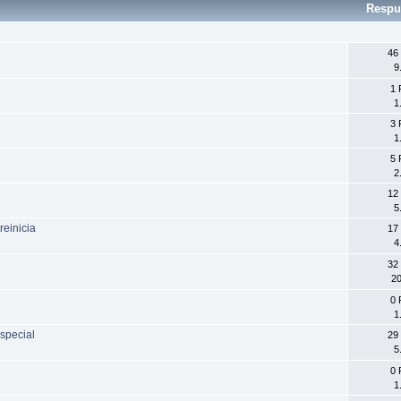
Respu
46
9
1 
1
3 
1
5 
2
12
5
einicia
17
4
32
20
0 
1
special
29
5
0 
1