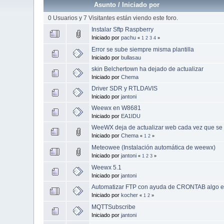
Asunto
/
Iniciado por
0 Usuarios y 7 Visitantes están viendo este foro.
Instalar Sftp Raspberry
Iniciado por
pachu
«
1
2
3
4
»
Error se sube siempre misma plantilla
Iniciado por
bullasau
skin Belchertown ha dejado de actualizar
Iniciado por
Chema
Driver SDR y RTLDAVIS
Iniciado por
jantoni
Weewx en W8681
Iniciado por
EA1IDU
WeeWX deja de actualizar web cada vez que se r
Iniciado por
Chema
«
1
2
»
Meteowee (Instalación automática de weewx)
Iniciado por
jantoni
«
1
2
3
»
Weewx 5.1
Iniciado por
jantoni
Automatizar FTP con ayuda de CRONTAB algo e
Iniciado por
kocher
«
1
2
»
MQTTSubscribe
Iniciado por
jantoni