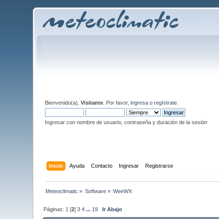
Bienvenido(a),
Visitante
. Por favor,
ingresa
o
regístrate
.
Ingresar con nombre de usuario, contraseña y duración de la sesión
Inicio
Ayuda
Contacto
Ingresar
Registrarse
Meteoclimatic
»
Software
»
WeeWX
Páginas:
1
[
2
]
3
4
...
19
Ir Abajo