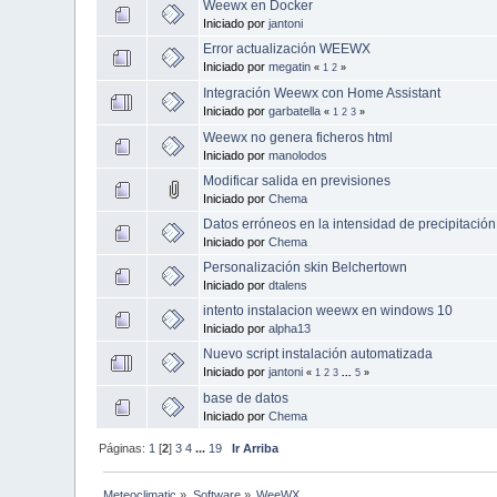
Weewx en Docker
Iniciado por
jantoni
Error actualización WEEWX
Iniciado por
megatin
«
1
2
»
Integración Weewx con Home Assistant
Iniciado por
garbatella
«
1
2
3
»
Weewx no genera ficheros html
Iniciado por
manolodos
Modificar salida en previsiones
Iniciado por
Chema
Datos erróneos en la intensidad de precipitación
Iniciado por
Chema
Personalización skin Belchertown
Iniciado por
dtalens
intento instalacion weewx en windows 10
Iniciado por
alpha13
Nuevo script instalación automatizada
Iniciado por
jantoni
«
1
2
3
...
5
»
base de datos
Iniciado por
Chema
Páginas:
1
[
2
]
3
4
...
19
Ir Arriba
Meteoclimatic
»
Software
»
WeeWX