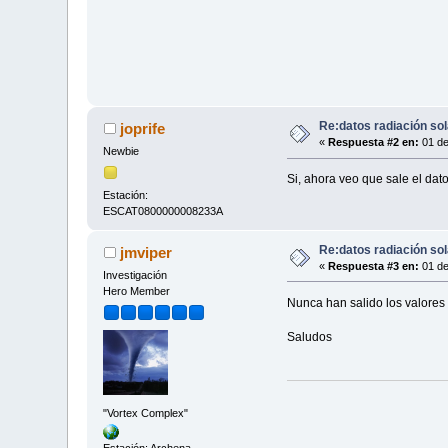
Re:datos radiación sol
joprife
«
Respuesta #2 en:
01 de
Newbie
Si, ahora veo que sale el dat
Estación:
ESCAT0800000008233A
Re:datos radiación sol
jmviper
«
Respuesta #3 en:
01 de
Investigación
Hero Member
Nunca han salido los valores
Saludos
"Vortex Complex"
Estación: Archena -