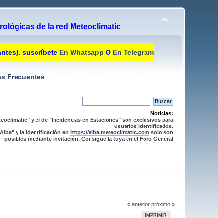
ológicas de la red Meteoclimatic
antes), suscríbete
En Whatsapp
O
En Telegram
s Frecuentes
Noticias:
eoclimatic" y el de "Incidencias en Estaciones" son exclusivos para
usuarios identificados.
Alba" y la identificación en
https://alba.meteoclimatic.com
solo son
posibles mediante invitación. Consigue la tuya en el Foro General
« anterior
próximo »
IMPRIMIR