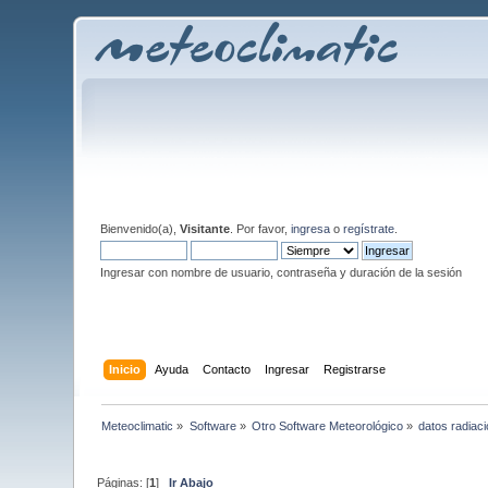
Bienvenido(a),
Visitante
. Por favor,
ingresa
o
regístrate
.
Ingresar con nombre de usuario, contraseña y duración de la sesión
Inicio
Ayuda
Contacto
Ingresar
Registrarse
Meteoclimatic
»
Software
»
Otro Software Meteorológico
»
datos radiaci
Páginas: [
1
]
Ir Abajo