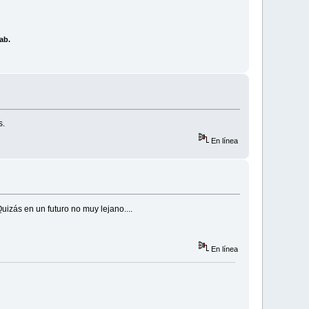
ab.
s.
En línea
izás en un futuro no muy lejano....
En línea