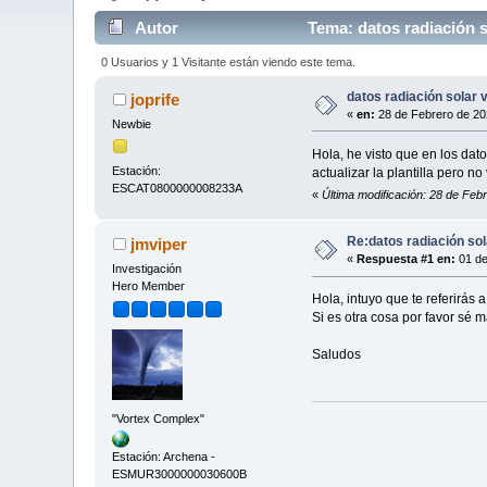
Autor
Tema: datos radiación s
0 Usuarios y 1 Visitante están viendo este tema.
datos radiación solar v
joprife
«
en:
28 de Febrero de 20
Newbie
Hola, he visto que en los dat
Estación:
actualizar la plantilla pero
ESCAT0800000008233A
«
Última modificación: 28 de Febr
Re:datos radiación sol
jmviper
«
Respuesta #1 en:
01 de
Investigación
Hero Member
Hola, intuyo que te referirás 
Si es otra cosa por favor sé m
Saludos
"Vortex Complex"
Estación: Archena -
ESMUR3000000030600B