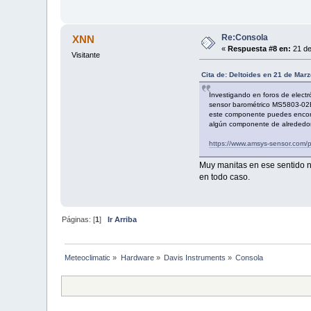
Re:Consola
XNN
«
Respuesta #8 en:
21 de
Visitante
Cita de: Deltoides en 21 de Marz
Investigando en foros de electr
sensor barométrico MS5803-02BA
este componente puedes encontra
algún componente de alrededor
https://www.amsys-sensor.com/p
Muy manitas en ese sentido no
en todo caso.
Páginas: [
1
]
Ir Arriba
Meteoclimatic
»
Hardware
»
Davis Instruments
»
Consola