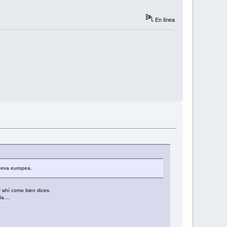
En línea
ueva europea.
 ahí como bien dices.
a....