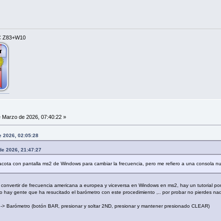
PC Z83+W10
 Marzo de 2026, 07:40:22 »
e 2026, 02:05:28
de 2026, 21:47:27
acota con pantalla ms2 de Windows para cambiar la frecuencia, pero me refiero a una consola n
 convertir de frecuencia americana a europea y viceversa en Windows en ms2, hay un tutorial por
 hay gente que ha resucitado el barómetro con este procedimiento ,.. por probar no pierdes nad
s -> Barómetro (botón BAR, presionar y soltar 2ND, presionar y mantener presionado CLEAR)