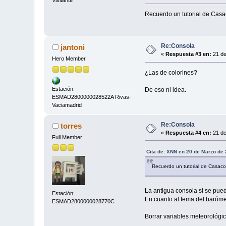
Visitante
Recuerdo un tutorial de Casa
Re:Consola
jantoni
«
Respuesta #3 en:
21 de
Hero Member
¿Las de colorines?
Estación:
De eso ni idea.
ESMAD2800000028522A Rivas-
Vaciamadrid
Re:Consola
torres
«
Respuesta #4 en:
21 de
Full Member
Cita de: XNN en 20 de Marzo de 
Recuerdo un tutorial de Casaco
La antigua consola si se pue
Estación:
En cuanto al tema del barómet
ESMAD2800000028770C
Borrar variables meteorológi