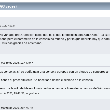
93 veces)
, 19:07:21 »
is vantage pro 2, una con cable que es la que tengo instalada Sant Quintí - La 
ona pero el barómetro de la consola ha muerto y por lo que he visto hay que camb
a, muchas gracias de antemano.
 Marzo de 2026, 19:44:49 »
as consolas, sí, se podía usar una consola europea con un bloque de sensores ame
l, tienes el procedimiento. Se hace todo desde el teclado de la consola
dimiento de la wiki de Meteoclimatic se hace desde la línea de comandos de Windows
o de 2026, 19:46:38 por jantoni
»
 Marzo de 2026, 21:47:27 »