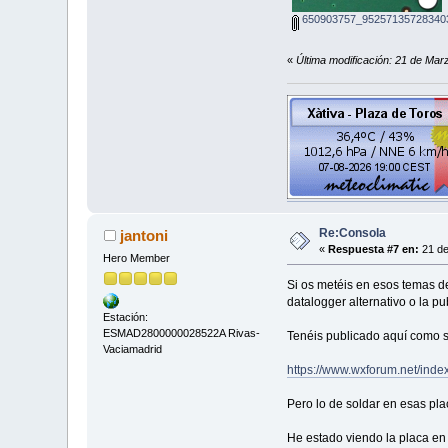
650903757_952571357283403
«
Última modificación: 21 de Mar
Re:Consola
jantoni
«
Respuesta #7 en:
21 de
Hero Member
Si os metéis en esos temas de
datalogger alternativo o la p
Estación:
ESMAD2800000028522A Rivas-
Tenéis publicado aquí como su
Vaciamadrid
https://www.wxforum.net/ind
Pero lo de soldar en esas plac
He estado viendo la placa en 