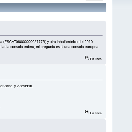
Boria (ESCAT0800000008777B) y otra inhalámbrica del 2010
iar la consola entera, mi pregunta es si una consola europea
En línea
ricano, y viceversa.
.
En línea