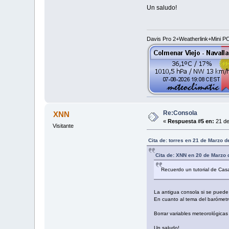
Un saludo!
Davis Pro 2+Weatherlink+Mini 
Re:Consola
XNN
«
Respuesta #5 en:
21 de
Visitante
Cita de: torres en 21 de Marzo d
Cita de: XNN en 20 de Marzo 
Recuerdo un tutorial de Cas
La antigua consola si se puede
En cuanto al tema del barómetro
Borrar variables meteorológica
Un saludo!