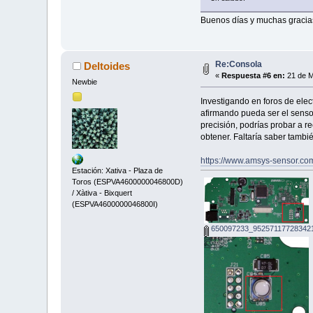
Buenos días y muchas gracias
Re:Consola
Deltoides
«
Respuesta #6 en:
21 de M
Newbie
Investigando en foros de elec
afirmando pueda ser el senso
precisión, podrías probar a r
obtener. Faltaría saber tambi
https://www.amsys-sensor.com
Estación: Xativa - Plaza de
Toros (ESPVA4600000046800D)
/ Xàtiva - Bixquert
(ESPVA4600000046800I)
650097233_952571177283421