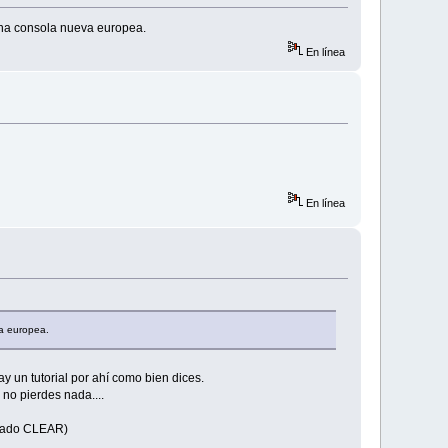
una consola nueva europea.
En línea
En línea
va europea.
 un tutorial por ahí como bien dices.
no pierdes nada....
onado CLEAR)