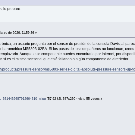
, lo probaré.
arzo de 2026, 11:59:36 »
trónica, un usuario pregunta por el sensor de presión de la consola Davis, al pa
r barométrico MS5803-02BA. Si los pasos de los compañeros no funcionan, crees qu
eemplazarlo. Aunque este componente puedes encontrarlo por internet, por disponi
én si es el mismo sensor el que está fallando o algún componente de alrededor.
/products/pressure-sensor/ms5803-series-digital-absolute-pressure-sensors-up-to
_6514462687912664310_n.jpg
(57.92 kB, 587x260 - visto 55 veces.)