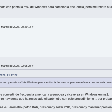
cota con pantalla ms2 de Windows para cambiar la frecuencia, pero me refiero a 
 Marzo de 2026, 00:29:18 »
 Marzo de 2026, 02:05:28 »
2026, 21:47:27
ta con pantalla ms2 de Windows para cambiar la frecuencia, pero me refiero a una consola nue
de convertir de frecuencia americana a europea y viceversa en Windows en ms2, hay
ro hay gente que ha resucitado el barómetro con este procedimiento ,.. por probar 
cas -> Barómetro (botón BAR, presionar y soltar 2ND, presionar y mantener presi