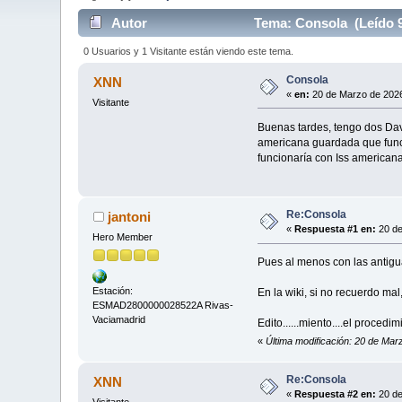
Autor
Tema: Consola (Leído 9
0 Usuarios y 1 Visitante están viendo este tema.
Consola
XNN
«
en:
20 de Marzo de 2026
Visitante
Buenas tardes, tengo dos Dav
americana guardada que funci
funcionaría con Iss american
Re:Consola
jantoni
«
Respuesta #1 en:
20 de
Hero Member
Pues al menos con las antigu
Estación:
En la wiki, si no recuerdo ma
ESMAD2800000028522A Rivas-
Vaciamadrid
Edito......miento....el proce
«
Última modificación: 20 de Marz
Re:Consola
XNN
«
Respuesta #2 en:
20 de