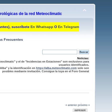
ológicas de la red Meteoclimatic
antes), suscríbete
En Whatsapp
O
En Telegram
s Frecuentes
Noticias:
eoclimatic" y el de "Incidencias en Estaciones" son exclusivos para
usuarios identificados.
Alba" y la identificación en
https://alba.meteoclimatic.com
solo son
posibles mediante invitación. Consigue la tuya en el Foro General
« anterior
próximo »
IMPRIMIR