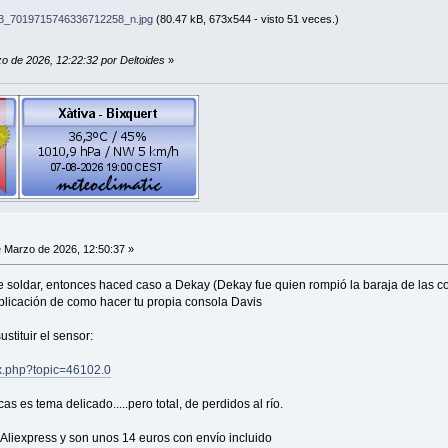
_7019715746336712258_n.jpg
(80.47 kB, 673x544 - visto 51 veces.)
zo de 2026, 12:22:32 por Deltoides
»
 Marzo de 2026, 12:50:37 »
 soldar, entonces haced caso a Dekay (Dekay fue quien rompió la baraja de las con
ublicación de como hacer tu propia consola Davis
stituir el sensor:
ex.php?topic=46102.0
as es tema delicado.....pero total, de perdidos al río.
Aliexpress y son unos 14 euros con envío incluido