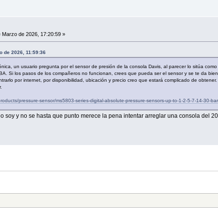
 Marzo de 2026, 17:20:59 »
o de 2026, 11:59:36
ónica, un usuario pregunta por el sensor de presión de la consola Davis, al parecer lo sitúa c
. Si los pasos de los compañeros no funcionan, crees que pueda ser el sensor y se te da bien l
rlo por internet, por disponibilidad, ubicación y precio creo que estará complicado de obtener. 
.
roducts/pressure-sensor/ms5803-series-digital-absolute-pressure-sensors-up-to-1-2-5-7-14-30-bar
 soy y no se hasta que punto merece la pena intentar arreglar una consola del 20