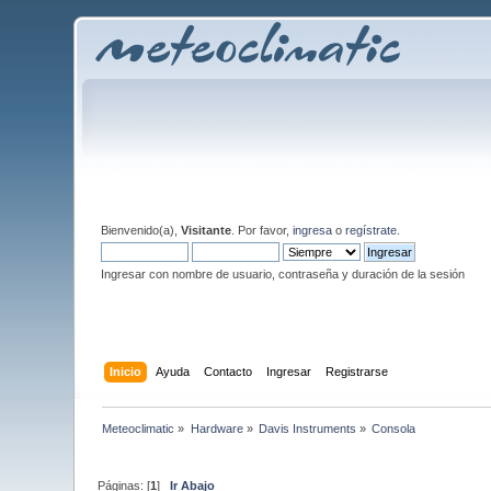
Bienvenido(a),
Visitante
. Por favor,
ingresa
o
regístrate
.
Ingresar con nombre de usuario, contraseña y duración de la sesión
Inicio
Ayuda
Contacto
Ingresar
Registrarse
Meteoclimatic
»
Hardware
»
Davis Instruments
»
Consola
Páginas: [
1
]
Ir Abajo