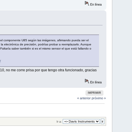
En línea
omo el componente U85 según las imágenes, afirmando pueda ser el
a electrónica de precisión, podrías probar a reemplazarlo. Aunque
Faltaría saber también si es el mismo sensor el que está fallando o
/
10, no me corre prisa por que tengo otra funcionado, gracias
En línea
IMPRIMIR
« anterior
próximo »
Ir a: