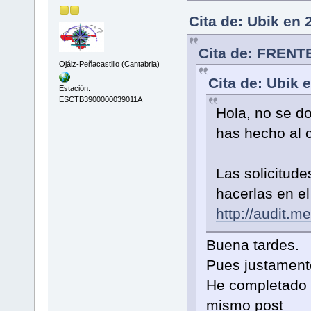
Cita de: Ubik en 
Cita de: FRENT
Ojáiz-Peñacastillo (Cantabria)
Cita de: Ubik 
Estación:
ESCTB3900000039011A
Hola, no se do
has hecho al c
Las solicitude
hacerlas en el
http://audit.m
Buena tardes.
Pues justamente
He completado la
mismo post