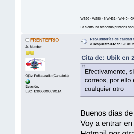
WS90 - WS80 - 8 WH31 - WH40 - GW
Lo siento, no respondo privados sobr
Re:Auditorías de calidad 
FRENTEFRIO
«
Respuesta #32 en:
28 de M
Jr. Member
Cita de: Ubik en 
Efectivamente, si
Ojáiz-Peñacastillo (Cantabria)
correos, por ell
Estación:
cualquier otro
ESCTB3900000039011A
Buenos dias de
Voy a entrar en 
Hotmail por otra