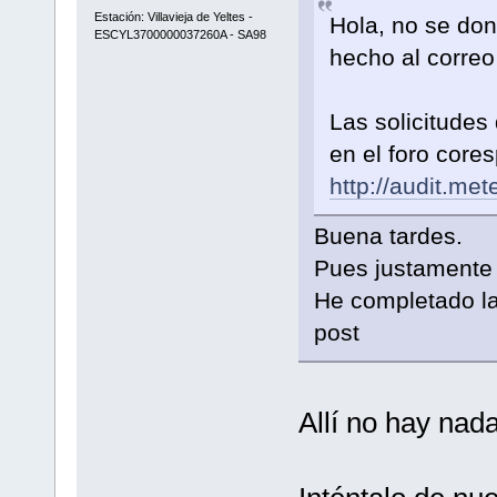
Estación: Villavieja de Yeltes -
Hola, no se dond
ESCYL3700000037260A - SA98
hecho al correo
Las solicitudes
en el foro core
http://audit.met
Buena tardes.
Pues justamente 
He completado la 
post
Allí no hay nad