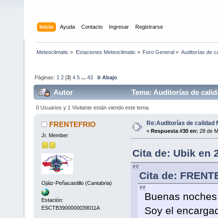
Inicio
Ayuda
Contacto
Ingresar
Registrarse
Meteoclimatic
»
Estaciones Meteoclimatic
»
Foro General
»
Auditorías de c
Páginas:
1
2
[
3
]
4
5
...
43
Ir Abajo
Autor
Tema: Auditorías de calid
0 Usuarios y 1 Visitante están viendo este tema.
Re:Auditorías de calidad 
FRENTEFRIO
«
Respuesta #30 en:
28 de M
Jr. Member
Cita de: Ubik en 
Cita de: FRENT
Ojáiz-Peñacastillo (Cantabria)
Buenas noches
Estación:
Soy el encargad
ESCTB3900000039011A