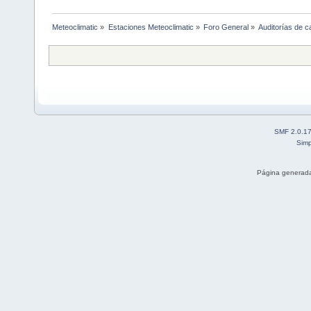
Meteoclimatic
»
Estaciones Meteoclimatic
»
Foro General
»
Auditorías de c
SMF 2.0.1
Simp
Página generada