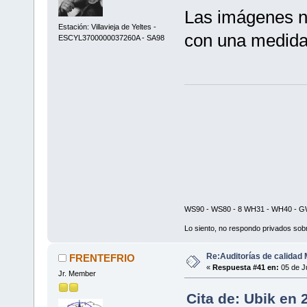
Las imágenes n
Estación: Villavieja de Yeltes -
con una medida
ESCYL3700000037260A - SA98
WS90 - WS80 - 8 WH31 - WH40 - GW
Lo siento, no respondo privados sobr
Re:Auditorías de calidad 
FRENTEFRIO
«
Respuesta #41 en:
05 de Ju
Jr. Member
Cita de: Ubik en 