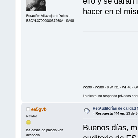
ello y se darán
hacer en el mism
Estación: Villavieja de Yeltes -
ESCYL3700000037260A - SA98
WS90 - WS80 - 8 WH31 - WH40 - GW
Lo siento, no respondo privados sobr
Re:Auditorías de calidad 
ea5gvb
«
Respuesta #44 en:
23 de Ju
Newbie
Buenos días, mi
las cosas de palacio van
despacio
auditoria de E