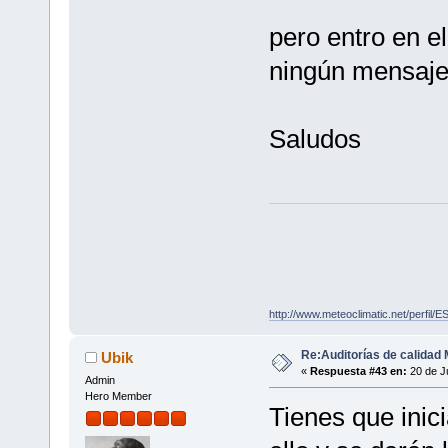
pero entro en el
ningún mensaje
Saludos
http://www.meteoclimatic.net/perfi
Re:Auditorías de calidad 
Ubik
«
Respuesta #43 en:
20 de Ju
Admin
Hero Member
Tienes que inici