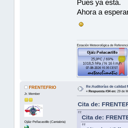
Pues ya está.
Ahora a esperar
Estación Meteorológica de Referencia
Re:Auditorías de calidad 
FRENTEFRIO
«
Respuesta #34 en:
29 de M
Jr. Member
Cita de: FRENTEF
Cita de: FRENT
Ojáiz-Peñacastillo (Cantabria)