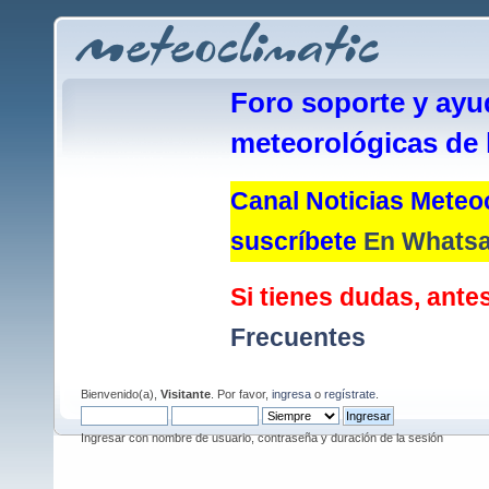
Foro soporte y ayu
meteorológicas de 
Canal Noticias Meteoc
suscríbete
En Whats
Si tienes dudas, antes
Frecuentes
Bienvenido(a),
Visitante
. Por favor,
ingresa
o
regístrate
.
Ingresar con nombre de usuario, contraseña y duración de la sesión