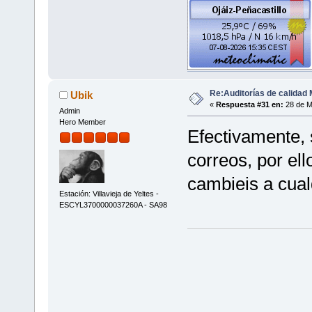
Re:Auditorías de calidad 
Ubik
«
Respuesta #31 en:
28 de M
Admin
Hero Member
Efectivamente, s
correos, por e
cambieis a cual
Estación: Villavieja de Yeltes -
ESCYL3700000037260A - SA98