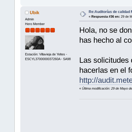
Re:Auditorías de calidad 
Ubik
«
Respuesta #36 en:
29 de M
Admin
Hero Member
Hola, no se dond
has hecho al co
Estación: Villavieja de Yeltes -
Las solicitudes 
ESCYL3700000037260A - SA98
hacerlas en el 
http://audit.met
«
Última modificación: 29 de Mayo de