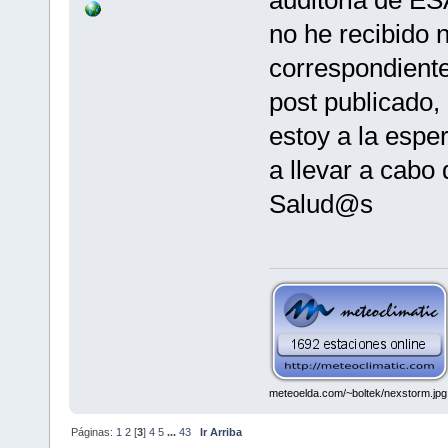
no he recibido 
correspondient
post publicado, 
estoy a la espe
a llevar a cabo 
Salud@s
meteoelda.com/~boltek/nexstorm.jpg
Páginas:
1
2
[
3
]
4
5
...
43
Ir Arriba