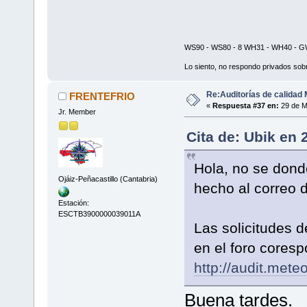
WS90 - WS80 - 8 WH31 - WH40 - GW
Lo siento, no respondo privados sobr
Re:Auditorías de calidad 
FRENTEFRIO
«
Respuesta #37 en:
29 de M
Jr. Member
Cita de: Ubik en 
Hola, no se donde
Ojáiz-Peñacastillo (Cantabria)
hecho al correo d
Estación:
ESCTB3900000039011A
Las solicitudes d
en el foro coresp
http://audit.mete
Buena tardes.