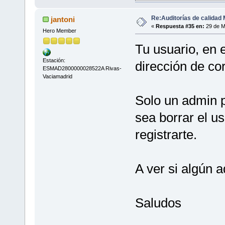
Re:Auditorías de calidad 
jantoni
«
Respuesta #35 en:
29 de M
Hero Member
Tu usuario, en e
Estación:
dirección de co
ESMAD2800000028522A Rivas-
Vaciamadrid
Solo un admin p
sea borrar el u
registrarte.
A ver si algún a
Saludos