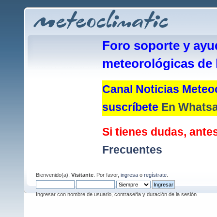
Foro soporte y ayu
meteorológicas de 
Canal Noticias Meteoc
suscríbete
En Whats
Si tienes dudas, antes
Frecuentes
Bienvenido(a),
Visitante
. Por favor,
ingresa
o
regístrate
.
Ingresar con nombre de usuario, contraseña y duración de la sesión