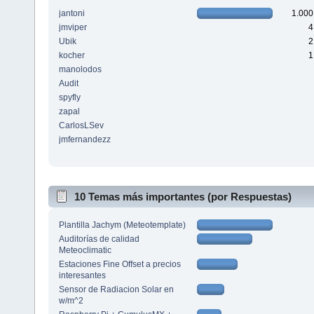
jantoni
1.000
jmviper
4
Ubik
2
kocher
1
manolodos
Audit
spyfly
zapal
CarlosLSev
jmfernandezz
10 Temas más importantes (por Respuestas)
Plantilla Jachym (Meteotemplate)
Auditorías de calidad
Meteoclimatic
Estaciones Fine Offset a precios
interesantes
Sensor de Radiacion Solar en
w/m^2