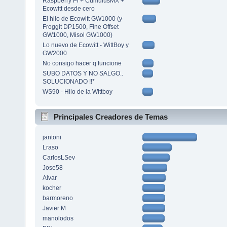
Raspberry Pi + CumulusMX +
Ecowitt desde cero
El hilo de Ecowitt GW1000 (y
Froggit DP1500, Fine Offset
GW1000, Misol GW1000)
Lo nuevo de Ecowitt - WittBoy y
GW2000
No consigo hacer q funcione
SUBO DATOS Y NO SALGO..
SOLUCIONADO !!*
WS90 - Hilo de la Wittboy
Principales Creadores de Temas
jantoni
Lraso
CarlosLSev
Jose58
Alvar
kocher
barmoreno
Javier M
manolodos