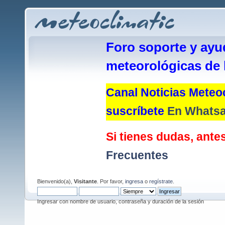
Foro soporte y ayu
meteorológicas de 
Canal Noticias Meteoc
suscríbete
En Whats
Si tienes dudas, antes
Frecuentes
Bienvenido(a),
Visitante
. Por favor,
ingresa
o
regístrate
.
Ingresar con nombre de usuario, contraseña y duración de la sesión