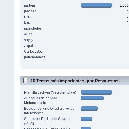
jantoni
1.000
jmviper
4
Ubik
2
kocher
1
manolodos
Audit
spyfly
zapal
CarlosLSev
jmfernandezz
10 Temas más importantes (por Respuestas)
Plantilla Jachym (Meteotemplate)
Auditorías de calidad
Meteoclimatic
Estaciones Fine Offset a precios
interesantes
Sensor de Radiacion Solar en
w/m^2