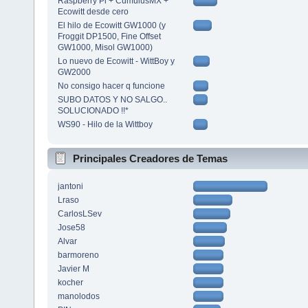
Raspberry Pi + CumulusMX +
Ecowitt desde cero
El hilo de Ecowitt GW1000 (y
Froggit DP1500, Fine Offset
GW1000, Misol GW1000)
Lo nuevo de Ecowitt - WittBoy y
GW2000
No consigo hacer q funcione
SUBO DATOS Y NO SALGO..
SOLUCIONADO !!*
WS90 - Hilo de la Wittboy
Principales Creadores de Temas
jantoni
Lraso
CarlosLSev
Jose58
Alvar
barmoreno
Javier M
kocher
manolodos