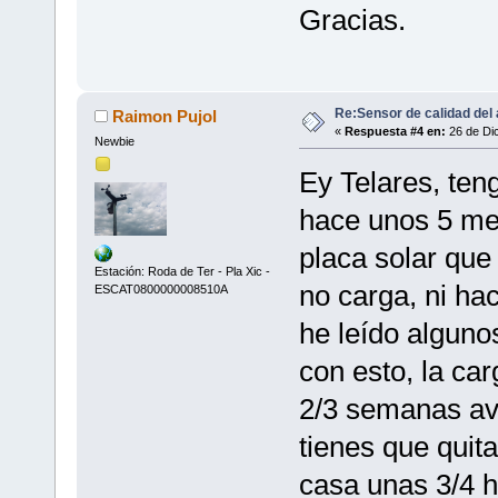
Gracias.
Re:Sensor de calidad del 
Raimon Pujol
«
Respuesta #4 en:
26 de Dic
Newbie
Ey Telares, ten
hace unos 5 mes
placa solar que
Estación: Roda de Ter - Pla Xic -
no carga, ni ha
ESCAT0800000008510A
he leído alguno
con esto, la ca
2/3 semanas av
tienes que quit
casa unas 3/4 h