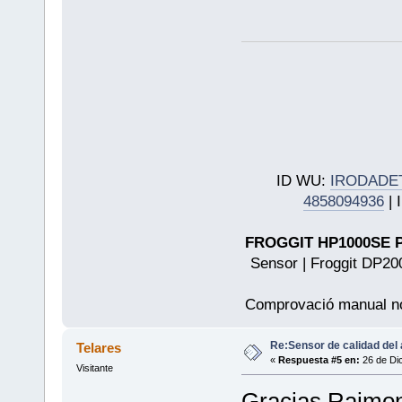
ID WU:
IRODADE
4858094936
| 
FROGGIT HP1000SE PR
Sensor | Froggit DP20
Comprovació manual n
Re:Sensor de calidad del 
Telares
«
Respuesta #5 en:
26 de Dic
Visitante
Gracias Raimon