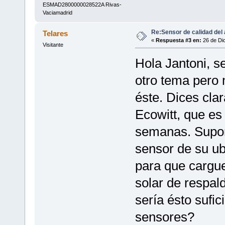
ESMAD2800000028522A Rivas-
Vaciamadrid
Re:Sensor de calidad del 
Telares
«
Respuesta #3 en:
26 de Dic
Visitante
Hola Jantoni, s
otro tema pero
éste. Dices clar
Ecowitt, que es
semanas. Supon
sensor de su ub
para que cargue
solar de respal
sería ésto sufi
sensores?