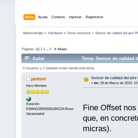
Inicio
Ayuda
Contacto
Ingresar
Registrarse
Meteoclimatic
»
Hardware
»
Otros sensores
»
Sensor de calidad del aire 
Páginas: [
1
]
2
3
...
5
Ir Abajo
Autor
Tema: Sensor de calidad d
0 Usuarios y 1 Visitante están viendo este tema.
Sensor de calidad del aire
jantoni
«
en:
28 de Marzo de 2020, 10
Hero Member
Estación:
Fine Offset nos
ESMAD2800000028522A Rivas-
Vaciamadrid
que, en concret
micras).