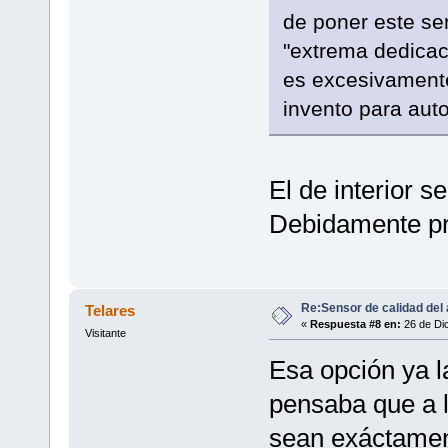
de poner este se
"extrema dedicac
es excesivamente
invento para aut
El de interior s
Debidamente pr
Re:Sensor de calidad del 
Telares
«
Respuesta #8 en:
26 de Dic
Visitante
Esa opción ya la
pensaba que a l
sean exáctament