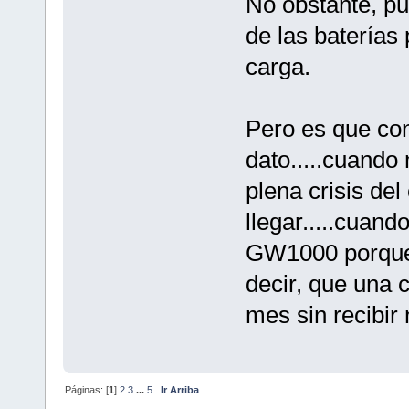
No obstante, pu
de las baterías
carga.
Pero es que co
dato.....cuando
plena crisis de
llegar.....cuand
GW1000 porque t
decir, que una
mes sin recibir 
Páginas: [
1
]
2
3
...
5
Ir Arriba