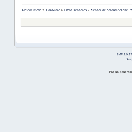
Meteoclimatic
»
Hardware
»
Otros sensores
»
Sensor de calidad del aire 
SMF 2.0.1
Simp
Página generada