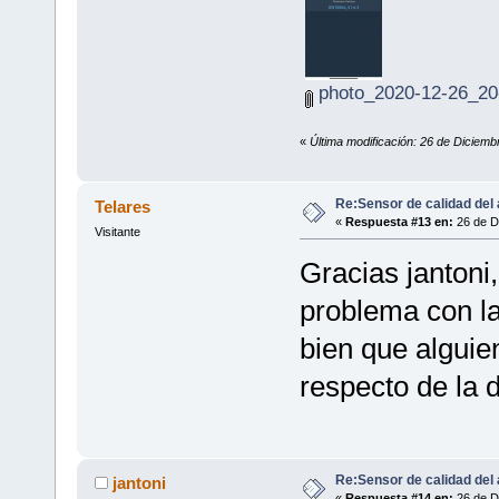
photo_2020-12-26_20-
«
Última modificación: 26 de Diciembr
Re:Sensor de calidad del 
Telares
«
Respuesta #13 en:
26 de D
Visitante
Gracias jantoni,
problema con la
bien que alguie
respecto de la d
Re:Sensor de calidad del 
jantoni
«
Respuesta #14 en:
26 de D