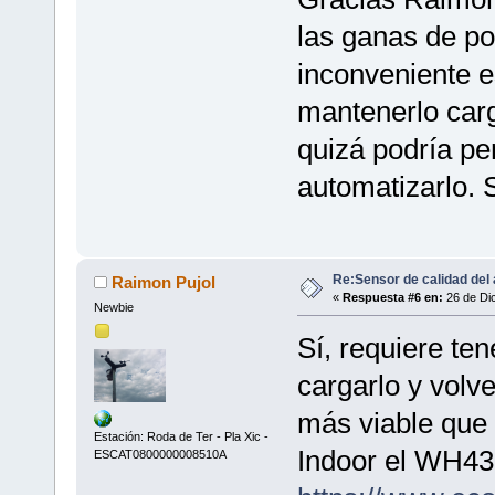
las ganas de po
inconveniente e
mantenerlo car
quizá podría pe
automatizarlo. 
Re:Sensor de calidad del 
Raimon Pujol
«
Respuesta #6 en:
26 de Dic
Newbie
Sí, requiere ten
cargarlo y volve
más viable que 
Estación: Roda de Ter - Pla Xic -
Indoor el WH43
ESCAT0800000008510A