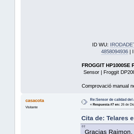
ID WU:
IRODADE
4858094936
| 
FROGGIT HP1000SE PR
Sensor | Froggit DP20
Comprovació manual n
Re:Sensor de calidad del 
casacota
«
Respuesta #7 en:
26 de Dic
Visitante
Cita de: Telares 
Gracias Raimon. 