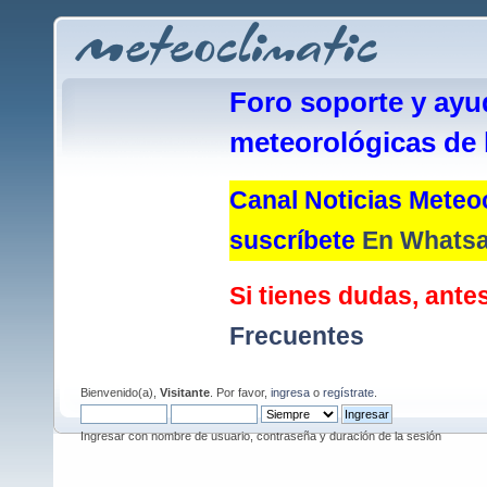
Foro soporte y ayu
meteorológicas de 
Canal Noticias Meteoc
suscríbete
En Whats
Si tienes dudas, antes
Frecuentes
Bienvenido(a),
Visitante
. Por favor,
ingresa
o
regístrate
.
Ingresar con nombre de usuario, contraseña y duración de la sesión